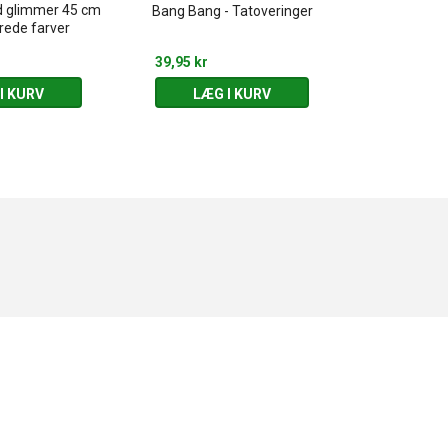
d glimmer 45 cm
Bang Bang - Tatoveringer
Søde venner
rede farver
39,95 kr
39,95 kr
I KURV
LÆG I KURV
LÆG