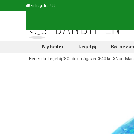
Fri fragt fra 499,-
Nyheder
Legetøj
Børnevær
Her er du:
Legetøj
Gode smågaver
40 kr.
Vandslan