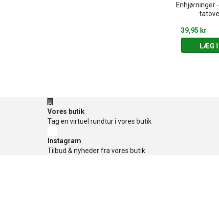
1 stk. Spikey bold med lys 7.5
Enhjørninger 
 dino-top
cm
tatove
49,95 kr
39,95 kr
 KURV
LÆG I KURV
LÆG I
Vores butik
Tag en virtuel rundtur i vores butik
Instagram
Tilbud & nyheder fra vores butik
Facebook
Tilbud og konkurrencer
TikTok
Tilbud og konkurrencer