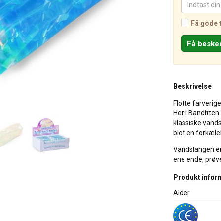
Få gode 
Beskrivelse
Flotte farverig
Her i Banditten
klassiske vands
blot en forkæle
Vandslangen er 
ene ende, prøv
Produkt infor
Alder