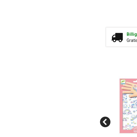
Billi
Grati