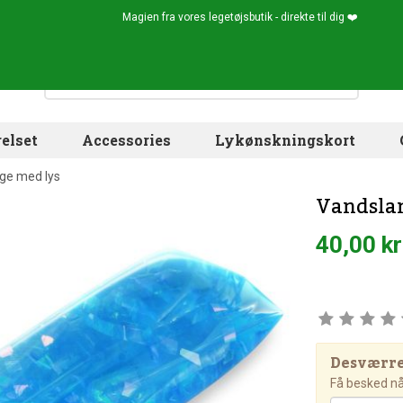
Magien fra vores legetøjsbutik - direkte til dig ❤️
elset
Accessories
Lykønskningskort
ge med lys
Vandsla
40,00 kr
Desværre!
Få besked når