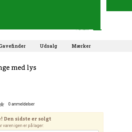
Din indkøbskurv
.. er tom
Gavefinder
Udsalg
Mærker
nge med lys
0
anmeldelser
 Den sidste er solgt
 varen igen er på lager: