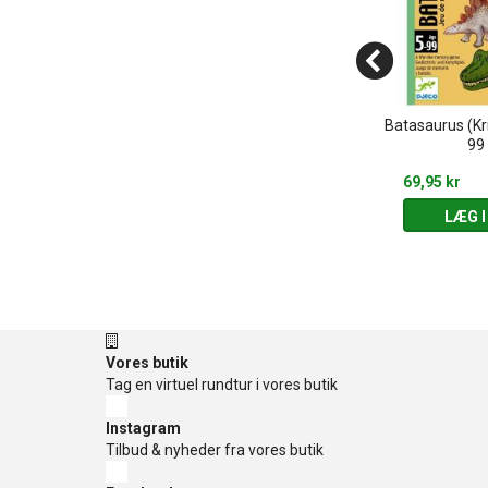
r med sorte
Batasaurus (Krig
Trylle tusser
r til dukke (30-
99 
cm)
49,95 kr
69,95 kr
 KURV
LÆG I KURV
LÆG I
Vores butik
Tag en virtuel rundtur i vores butik
Instagram
Tilbud & nyheder fra vores butik