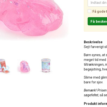
Få gode 
Beskrivelse
Sejt farverigt s
Børn synes, at 
meget tid med a
tiltrækningen, 
begejstring, hv
Slime med glimm
bare for sjov.
Bemærk! Prisen e
søgefeltet, så s
Produkt infor