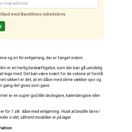
tilbud med Bandittens nyhedsbrev
lime og en fin enhjørning, der er fanget indeni.
slim er en herlig beskæftigelse, som der kan gå uendelig
t lege med. Det kan være svært for de voksne at forstå
men sikkert er det, at en dåse med slime vækker sjov og
er gang det gives som gave.
er er en super god lille skolegave, kalendergave eller
r for 1 stk. dåse med enhjørning. Husk at bestille farve i
ender vi det, såfremt modellen er på lager.
mation