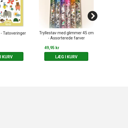
Tryllestav med glimmer 45 cm
Enhjørninge
- Tatoveringer
- Assorterede farver
tato
49,95 kr
39,95 kr
I KURV
LÆG I KURV
LÆG