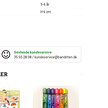
5-6 år
H 6 cm.
Smilende kundeservice
35 55 28 08 /
kundeservice@banditten.dk
LER