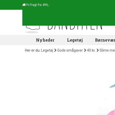
Fri fragt fra 499,-
Nyheder
Legetøj
Børnevær
Her er du:
Legetøj
Gode smågaver
40 kr.
Slime me