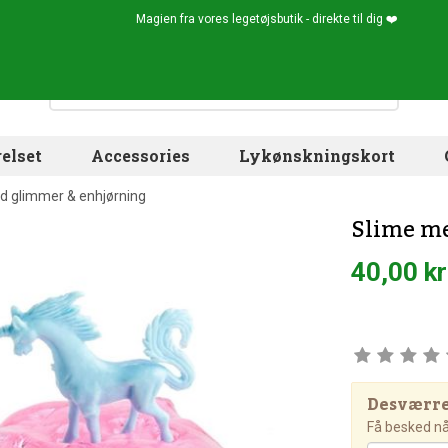
Magien fra vores legetøjsbutik - direkte til dig ❤️
elset
Accessories
Lykønskningskort
d glimmer & enhjørning
Slime m
40,00 kr
Desværre!
Få besked når