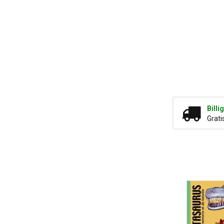
Billi
Grati