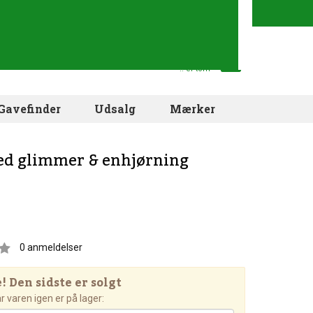
Din indkøbskurv
.. er tom
Gavefinder
Udsalg
Mærker
ed glimmer & enhjørning
0
anmeldelser
 Den sidste er solgt
 varen igen er på lager: