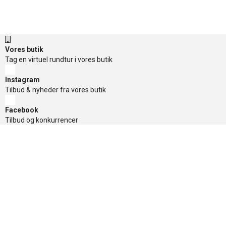
Vores butik
Tag en virtuel rundtur i vores butik
Instagram
Tilbud & nyheder fra vores butik
Facebook
Tilbud og konkurrencer
TikTok
Tilbud og konkurrencer
Nyhedsbrev
Få de gode tilbud først, tilmeld dig her
Sikker betaling
Nyttige links