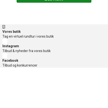
Vores butik
Tag en virtuel rundtur i vores butik
Instagram
Tilbud & nyheder fra vores butik
Facebook
Tilbud og konkurrencer
TikTok
Tilbud og konkurrencer
Nyhedsbrev
Få de gode tilbud først, tilmeld dig her
Sikker betaling