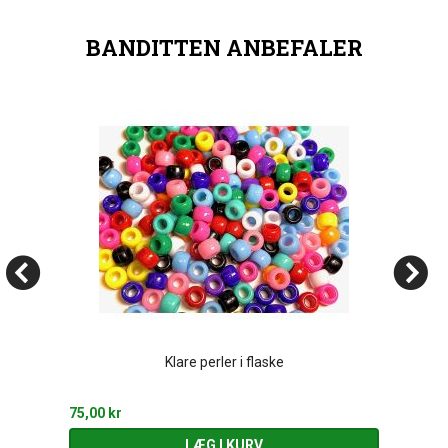
BANDITTEN ANBEFALER
Klare perler i flaske
75,00 kr
LÆG I KURV