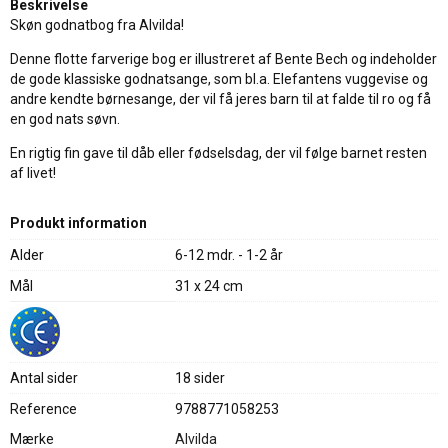
Beskrivelse
Skøn godnatbog fra Alvilda!
Denne flotte farverige bog er illustreret af Bente Bech og indeholder
de gode klassiske godnatsange, som bl.a. Elefantens vuggevise og
andre kendte børnesange, der vil få jeres barn til at falde til ro og få
en god nats søvn.
En rigtig fin gave til dåb eller fødselsdag, der vil følge barnet resten
af livet!
Produkt information
Alder
6-12 mdr. - 1-2 år
Mål
31 x 24 cm
Antal sider
18 sider
Reference
9788771058253
Mærke
Alvilda